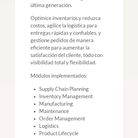
última generación.
tecnología, que integran
inteligencia artificial y análisis
Optimice inventarios y reduzca
avanzados para reporting en
costos, agilice la logística para
tiempo real, proporcionando una
entregas rápidas y confiables, y
visibilidad completa de sus
gestione pedidos de manera
finanzas, optimizando el
eficiente para aumentar la
planeamiento y control financiero
satisfacción del cliente, todo con
y mejorando la toma de
visibilidad total y flexibilidad.
decisiones estratégicas.
Módulos implementados:
Módulos implementados:
Supply Chain Planning
Financial Management
Inventory Management
Project Management
Manufacturing
Procurement
Maintenance
Risk Management and
Order Management
Compliance
Logistics
Enterprise Performance
Product Lifecycle
Management (EPM)