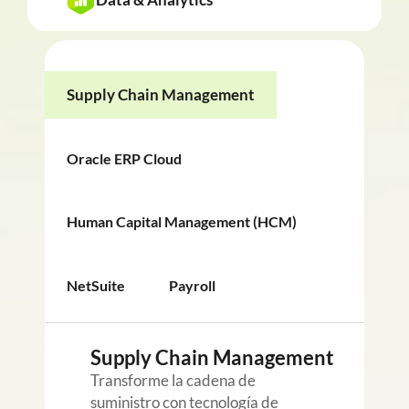
Supply Chain Management
Oracle ERP Cloud
Human Capital Management (HCM)
NetSuite
Payroll
Supply Chain Management
Oracle ERP Cloud
Transforme la cadena de
Transforme la gestión financiera
suministro con tecnología de
con nuestras soluciones de