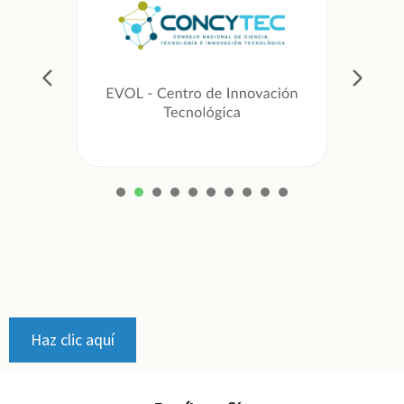
1
2
3
4
5
6
7
8
9
Haz clic aquí