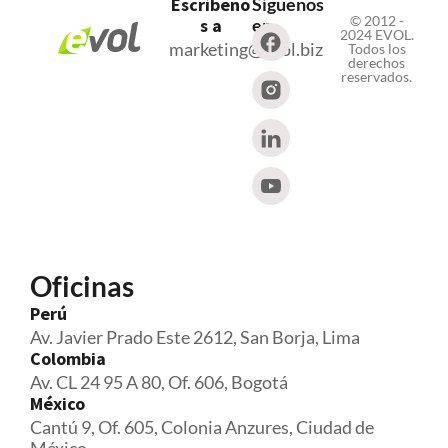
Escríbeno
Síguenos
© 2012 -
s a
en
2024 EVOL.
marketing@evol.biz
Todos los
derechos
reservados.
Oficinas
Perú
Av. Javier Prado Este 2612, San Borja, Lima
Colombia
Av. CL 24 95 A 80, Of. 606, Bogotá
México
Cantú 9, Of. 605, Colonia Anzures, Ciudad de