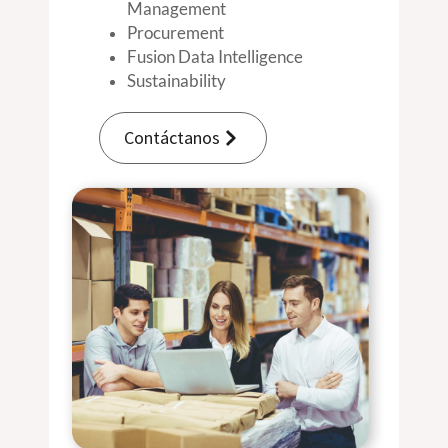
Management
ERP Analytics
Procurement
Fusion Data Intelligence
Contáctanos
Sustainability
Contáctanos